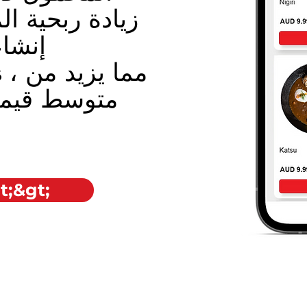
زيادة ربحية ا
إنشا
costs 
متوسط قيمة
اتصل بنا الآن 