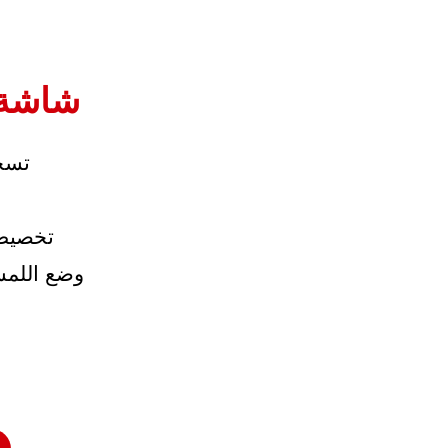
شاشة 
تسجي
تخصيص 
وضع اللمس