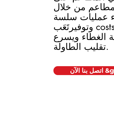
لمطاعم من خلال
ء عمليات سلسة
، مما يزيد من
وتوفير
تَعَب
 الغطاء ويسرع
تقليب الطاولة.
&gt;&gt;