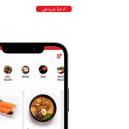
دعنا ندردش!