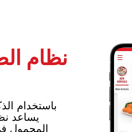
نظام ال
باستخدام الذك
يساعد نظ
المحمول ف