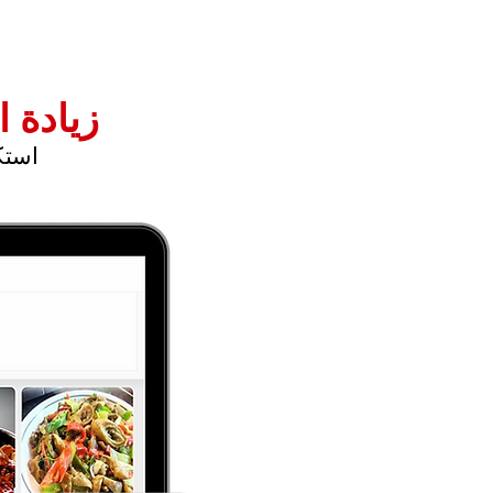
زيادة 
استك