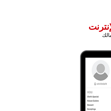
إنترنت
الك